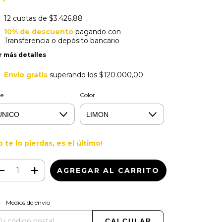
12
cuotas de
$3.426,88
10% de descuento
pagando con
Transferencia o depósito bancario
r más detalles
Envío gratis
superando los
$120.000,00
le
Color
o te lo pierdas, es el último!
CAMBIAR CP
regas para el CP:
Medios de envío
CALCULAR