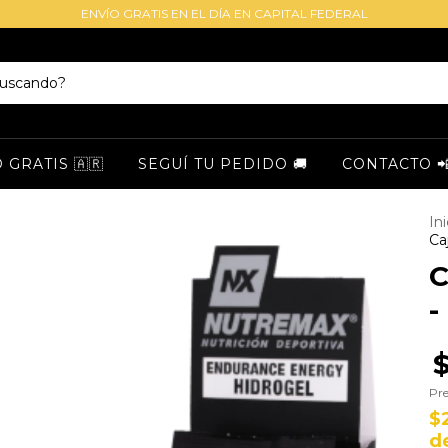
ENVÍO GRATIS EN EL DÍA EN CAPITAL FEDERAL
GRATIS 🇦🇷
SEGUÍ TU PEDIDO 🚚
CONTACTO 
Ini
Ca
C
-
Pre
$
d