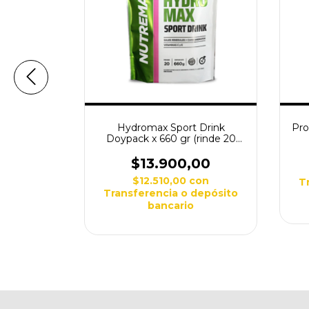
 grs (ENA)
Hydromax Sport Drink
Pro
Doypack x 660 gr (rinde 20
serv) (Nutremax)
00
$13.900,00
con
$12.510,00
con
depósito
T
Transferencia o depósito
bancario