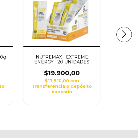
60g
NUTREMAX - EXTREME
Hydro
ENERGY - 20 UNIDADES
Doypack 
ser
$19.900,00
$
$17.910,00
con
$1
to
Transferencia o depósito
Transfe
bancario