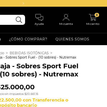
ENVIOS A TODO 
0
Ayuda
Mi cuenta
Mi carrito

¿CÓMO COMPRAR?
QUIENES SOMOS
cio
>
BEBIDAS ISOTÓNICAS
>
ja - Sobres Sport Fuel - (10 sobres) - Nutremax
aja - Sobres Sport Fuel
 (10 sobres) - Nutremax
$25.000,00
cio sin impuestos
$20.661,16
22.500,00
con
Transferencia o
epósito bancario