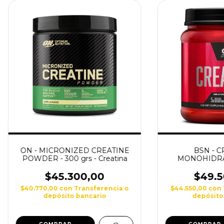
ON - MICRONIZED CREATINE
BSN - C
POWDER - 300 grs - Creatina
MONOHIDRAT
$45.300,00
$49.5
$40.770,00
con
Transferencia o
$44.550,00
con
depósito bancario
depósito